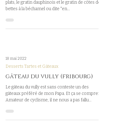
côtes de bettes
Cette recette est un peu la contraction de deux
plats, le gratin dauphinois et le gratin de côtes de
bettes à la béchamel ou dite "en...
18 mai 2022
Desserts Tartes et Gâteaux
gâteau du vully (fribourg)
Le gâteau du vully est sans conteste un des
gâteaux préféré de mon Papa. Et ça se comprend.
Amateur de cyclisme, il ne nous a pas fallu...