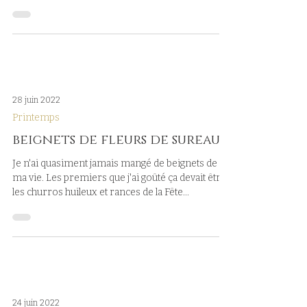
blog ICI. Je ne pensais pas nécessairement en
publier une deuxième, mais j'ai posté...
28 juin 2022
Printemps
beignets de fleurs de sureau
Je n'ai quasiment jamais mangé de beignets de
ma vie. Les premiers que j'ai goûté ça devait être
les churros huileux et rances de la Fête...