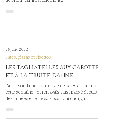
de Mimi" car il est tellement...
26 janv. 2022
Pâtes, pizzas et risottos
les tagliatelles aux carottes
et à la truite d'anne
J'ai eu soudainement envie de pâtes au saumon
cette semaine. Je n'en avais plus mangé depuis
des années et je ne sais pas pourquoi, ça...