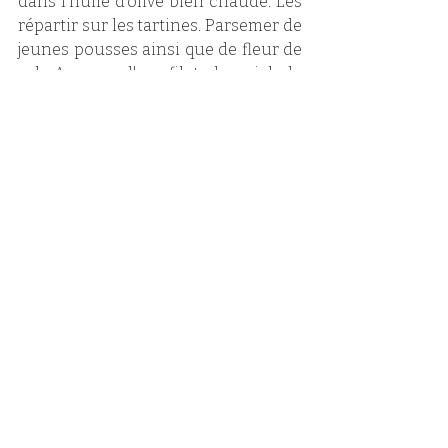
dans l'huile d'olive bien chaude. Les 
répartir sur les tartines. Parsemer de 
jeunes pousses ainsi que de fleur de 
sel. Arroser d'un filet de miel de 
pissenlit (ou autre miel liquide). 
Servir aussitôt avec une soupe. 