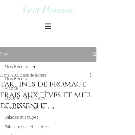
Vert Pomme
Post
Nos Recettes
13 mai 2021
2 min de lecture
Nos Recettes
tartines de fromage
Viande
frais aux fèves et miel
Légumes et Cereales
de pissenlit
Poissons et Fruits de mer
Salades et soupes
Pâtes, pizzas et risottos