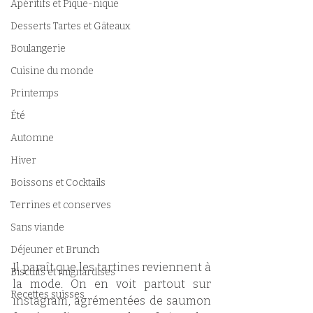
Apéritifs et Pique-nique
Desserts Tartes et Gâteaux
Boulangerie
Cuisine du monde
Printemps
Été
Automne
Hiver
Boissons et Cocktails
Terrines et conserves
Sans viande
Déjeuner et Brunch
Il paraît que les tartines reviennent à 
Biscuits et mignardises
la mode. On en voit partout sur 
Recettes suisses
instagram, agrémentées de saumon 