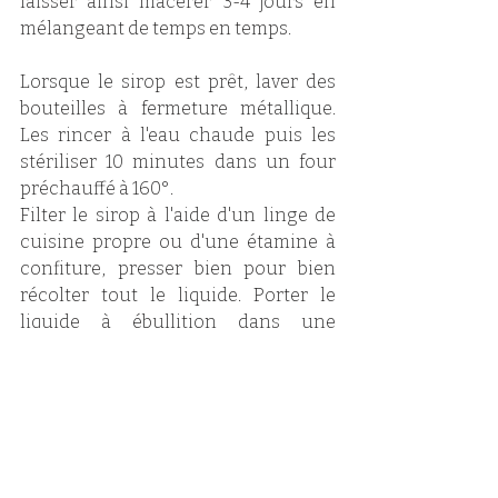
laisser ainsi macérer 3-4 jours en 
mélangeant de temps en temps.
Lorsque le sirop est prêt, laver des 
bouteilles à fermeture métallique. 
Les rincer à l'eau chaude puis les 
stériliser 10 minutes dans un four 
préchauffé à 160°. 
Filter le sirop à l'aide d'un linge de 
cuisine propre ou d'une étamine à 
confiture, presser bien pour bien 
récolter tout le liquide. Porter le 
liquide à ébullition dans une 
casserole, puis, à l'aide d'un 
entonnoir, en remplir 
immédiatement les bouteilles 
stérilisées encore chaude. Fermer le 
bouchon et laisser refroidir. 
Conserver dans un endroit pas trop 