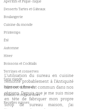
Apéritifs et Pique-nique
Desserts Tartes et Gâteaux
Boulangerie
Cuisine du monde
Printemps
Été
Automne
Hiver
Boissons et Cocktails
Terrines et conserves
L'utilisation du sureau en cuisine 
Sans viande
remonte probablement à l'Antiquité 
Déjeuner et Brunch
tant cet arbre est commun dans nos 
régions. Depuis que je me suis mise 
Biscuits et mignardises
en tête de fabriquer mon propre 
Recettes suisses
sirop de sureau maison, j'ai 