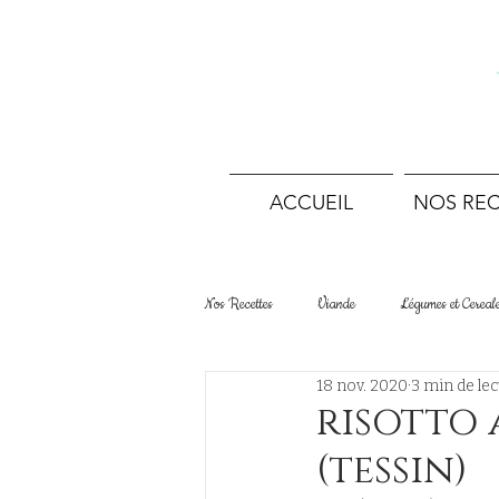
ACCUEIL
NOS REC
Nos Recettes
Viande
Légumes et Cereal
18 nov. 2020
3 min de lec
Desserts Tartes et Gâteaux
Boulangerie
risotto 
(tessin)
Terrines et conserves
Sans viande