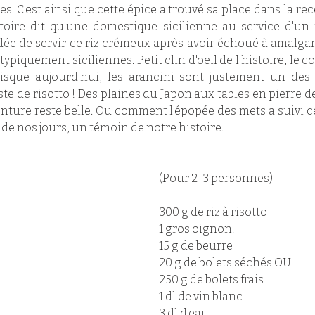
s. C'est ainsi que cette épice a trouvé sa place dans la rec
istoire dit qu'une domestique sicilienne au service d'un
idée de servir ce riz crémeux après avoir échoué à amalgam
typiquement siciliennes. Petit clin d'oeil de l'histoire, le c
uisque aujourd'hui, les arancini sont justement un des
 de risotto ! Des plaines du Japon aux tables en pierre des 
enture reste belle. Ou comment l'épopée des mets a suivi 
e nos jours, un témoin de notre histoire. 
(Pour 2-3 personnes)
300 g de riz à risotto
1 gros oignon. 
15 g de beurre 
20 g de bolets séchés OU
250 g de bolets frais 
1 dl de vin blanc
3 dl d'eau