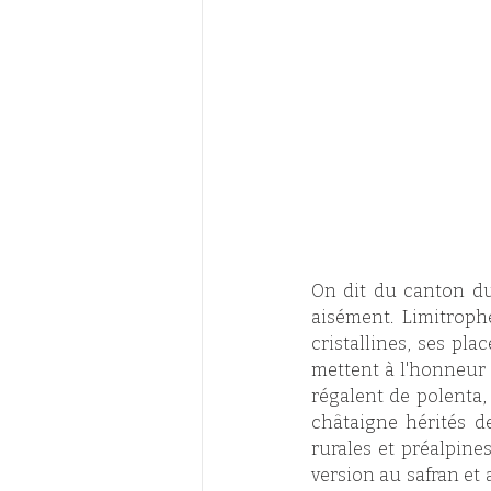
On dit du canton du
aisément. Limitrophe
cristallines, ses pla
mettent à l'honneur l
régalent de polenta, 
châtaigne hérités de
rurales et préalpines
version au safran et a