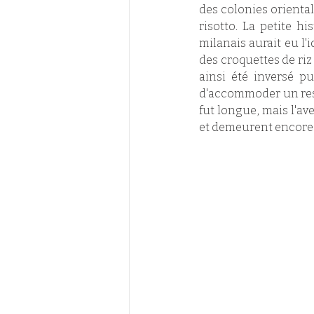
des colonies orientale
risotto. La petite h
milanais aurait eu l'
des croquettes de riz 
ainsi été inversé p
d'accommoder un reste
fut longue, mais l'av
et demeurent encore d