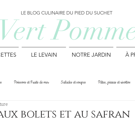
LE BLOG CULINAIRE DU PIED DU SUCHET
Vert Pomm
ETTES
LE LEVAIN
NOTRE JARDIN
À 
es
Poissons et Fruits de mer
Salades et soupes
Pâtes, pizzas et risottos
ture
Cuisine du monde
Printemps
Été
Automne
Hiver
aux bolets et au safran
Déjeuner et Brunch
Biscuits et mignardises
Recettes suisses