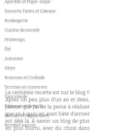
Apéritifs et Pique-nique
Desserts Tartes et Gâteaux
Boulangerie
Cuisine du monde
Printemps
Été
Automne
Hiver
Boissons et Cocktails
Terrines et conserves
La centième recette est sur le blog !! 
Sans viande
Après un peu plus d'un an et demi, 
Déjeuner et Brunch
j'avoue que j'ai de la peine à réaliser 
que ce à quoi on avait hâte d'arriver 
Biscuits et mignardises
est déjà là. À savoir un blog de plus 
Recettes suisses
en plus fourni, avec du choix dans 