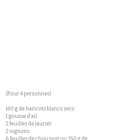
(Pour 4 personnes)
160 g de haricots blancs secs 
1 gousse d’ail 
2 feuilles de laurier 
2 oignons 
6 feuilles de chou noir ou 350 g de 