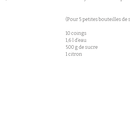
(Pour 5 petites bouteilles de 
10 coings
1,6 l d’eau 
500 g de sucre
1 citron  