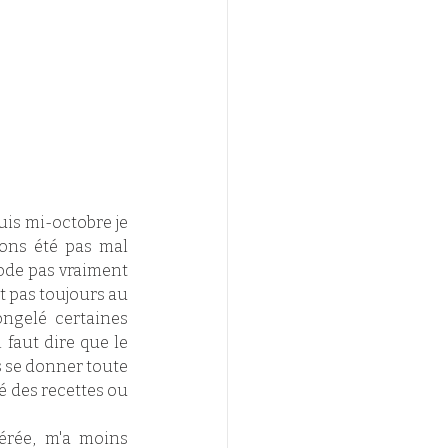
uis mi-octobre je 
vons été pas mal 
ode pas vraiment 
t pas toujours au 
ongelé certaines 
 faut dire que le 
 se donner toute 
é des recettes ou 
érée, m'a moins 