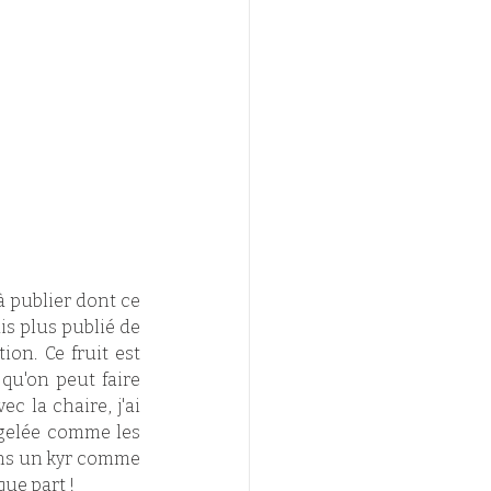
à publier dont ce 
is plus publié de 
on. Ce fruit est 
qu'on peut faire 
 la chaire, j'ai 
 gelée comme les 
ans un kyr comme 
ue part !