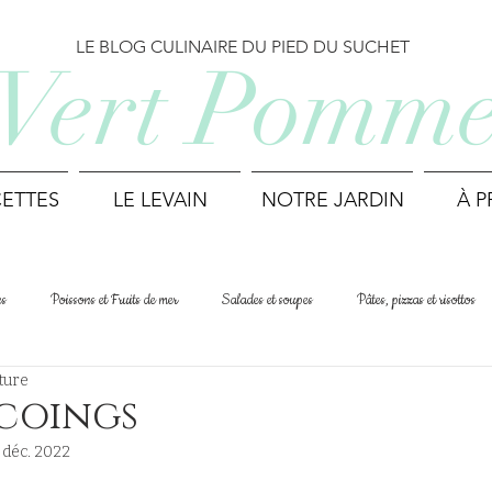
LE BLOG CULINAIRE DU PIED DU SUCHET
Vert Pomm
ETTES
LE LEVAIN
NOTRE JARDIN
À 
es
Poissons et Fruits de mer
Salades et soupes
Pâtes, pizzas et risottos
ture
Cuisine du monde
Printemps
Été
Automne
Hiver
 coings
 déc. 2022
Déjeuner et Brunch
Biscuits et mignardises
Recettes suisses