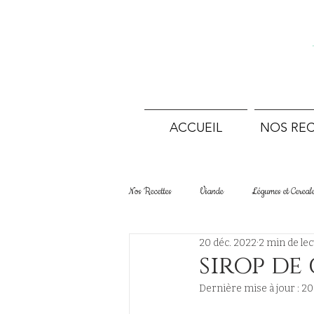
ACCUEIL
NOS REC
Nos Recettes
Viande
Légumes et Cereal
20 déc. 2022
2 min de lec
Desserts Tartes et Gâteaux
Boulangerie
sirop de
Dernière mise à jour :
20
Terrines et conserves
Sans viande