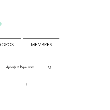
e
PROPOS
MEMBRES
Apéritifs et Pique-nique
Boissons et Cocktails