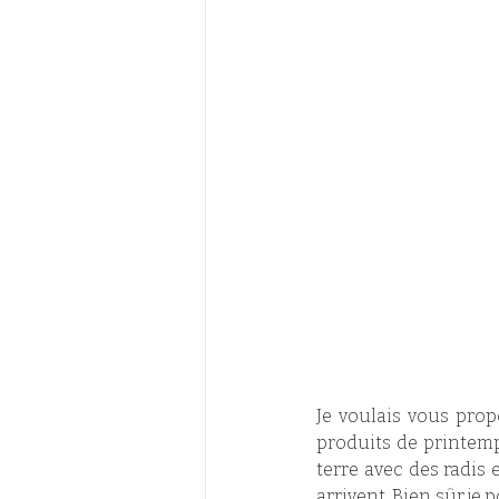
J
e voulais vous prop
produits de printemp
terre avec des radis 
arrivent. Bien sûr je