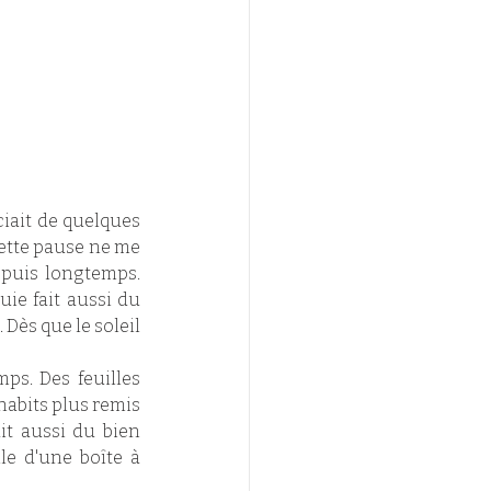
iait de quelques 
cette pause ne me 
epuis longtemps. 
ie fait aussi du 
ès que le soleil 
ps. Des feuilles 
habits plus remis 
it aussi du bien 
le d'une boîte à 