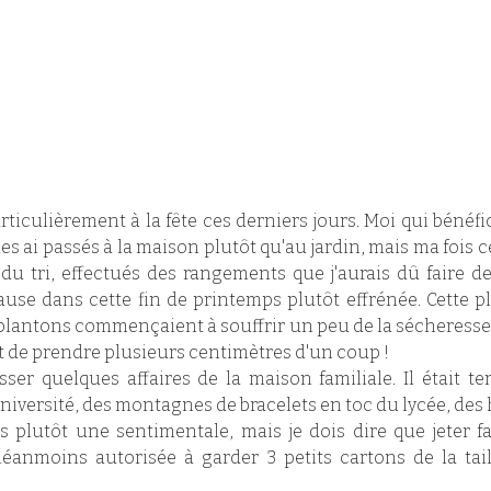
rticulièrement à la fête ces derniers jours. Moi qui bénéfic
les ai passés à la maison plutôt qu'au jardin, mais ma fois 
t du tri, effectués des rangements que j'aurais dû faire d
se dans cette fin de printemps plutôt effrénée. Cette plu
 plantons commençaient à souffrir un peu de la sécheresse. D
nt de prendre plusieurs centimètres d'un coup ! 
sser quelques affaires de la maison familiale. Il était tem
université, des montagnes de bracelets en toc du lycée, des 
is plutôt une sentimentale, mais je dois dire que jeter fa
néanmoins autorisée à garder 3 petits cartons de la tail