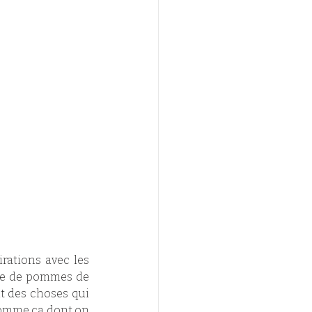
rations avec les 
de de pommes de 
t des choses qui 
 comme ça dont on 