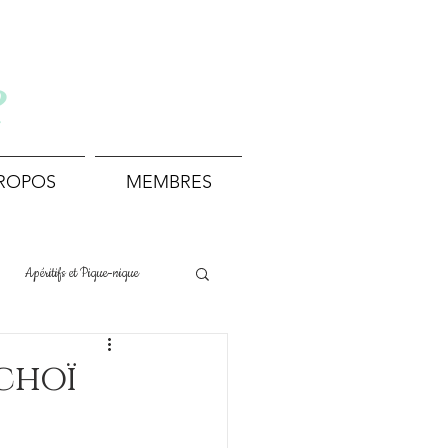
e
PROPOS
MEMBRES
Apéritifs et Pique-nique
Boissons et Cocktails
 choï