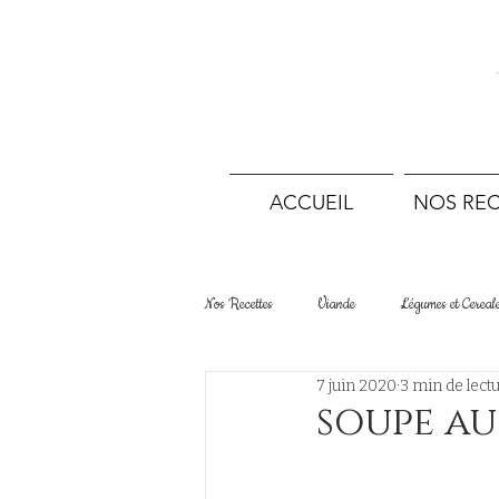
ACCUEIL
NOS REC
Nos Recettes
Viande
Légumes et Cereal
7 juin 2020
3 min de lect
Desserts Tartes et Gâteaux
Boulangerie
soupe au
Terrines et conserves
Sans viande