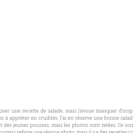
oser une recette de salade, mais j'avoue manquer d'inspi
s à apprêter en crudités. J'ai en réserve une bonne sala
et des jeunes pousses, mais les photos sont ratées. Ce son
 pourrais refaire une séance photo, mais il y a des recettes