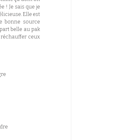
! Je sais que je 
icieuse. Elle est 
ne bonne source 
part belle au pak 
 réchauffer ceux 
re 
ndre 