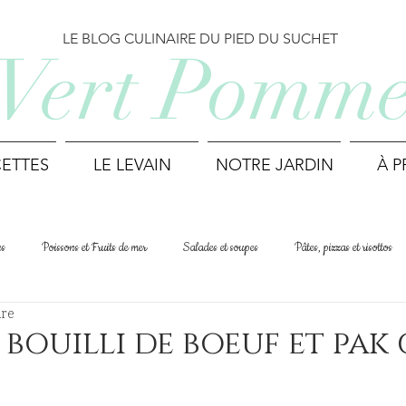
LE BLOG CULINAIRE DU PIED DU SUCHET
Vert Pomm
ETTES
LE LEVAIN
NOTRE JARDIN
À 
es
Poissons et Fruits de mer
Salades et soupes
Pâtes, pizzas et risottos
ure
Cuisine du monde
Printemps
Été
Automne
Hiver
 bouilli de boeuf et pak
Déjeuner et Brunch
Biscuits et mignardises
Recettes suisses