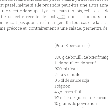
st passé...même si elle reviendra peut être une autre année 
ne recette de soupe il y a peu, mais tant pis, celle-ci est dél
tie de cette recette de fooby
 ICI
, qui est toujours u
 ne sait pas quoi faire à manger ! En tout cas elle fait la 
ume précoce et, contrairement à une salade, permettra de
(Pour 3 personnes)
800 g de bouilli de bœuf maig
1 l de bouillon de bœuf
900 ml d’eau 
2 c. à s. d’huile 
0,5 dl de sauce soja 
1 oignon
4 gousses d’ail 
1/2 c. à c. de graines de coria
10 grains de poivre noir