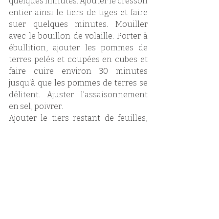
quelques minutes. Ajouter le cresson 
entier ainsi le tiers de tiges et faire 
suer quelques minutes. Mouiller 
avec le bouillon de volaille. Porter à 
ébullition, ajouter les pommes de 
terres pelés et coupées en cubes et 
faire cuire environ 30 minutes 
jusqu'à que les pommes de terres se 
délitent. Ajuster l'assaisonnement 
en sel, poivrer. 
Ajouter le tiers restant de feuilles, 
remuer pendant environ 1 minute et 
mixer aussitôt la soupe. Pour nous, 
cette soupe se suffit à elle même, 
mais vous pouvez ajouter une 
cuillère de crème fraîche voir 
quelques graines ou noisettes 
concassées pour la déco. 