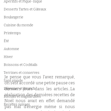
Apéritifs et Pique-nique
Desserts Tartes et Gâteaux
Boulangerie
Cuisine du monde
Printemps
Été
Automne
Hiver
Boissons et Cocktails
Terrines et conserves
Je pense que vous l'avez remarqué, 
Sans viande
on s'est accordé une petite pause ces 
Déjeuner et Brunch
derniers jours dans les articles...La 
réalisation des dernières recettes de 
Biscuits et mignardises
Noël nous avait en effet demandé 
Recettes suisses
pas mal d'énergie même si nous 