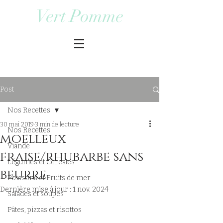
Vert Pomme
Post
Nos Recettes
30 mai 2019
3 min de lecture
Nos Recettes
moelleux
Viande
fraise/rhubarbe sans
Légumes et Cereales
beurre
Poissons et Fruits de mer
Dernière mise à jour :
1 nov. 2024
Salades et soupes
Pâtes, pizzas et risottos