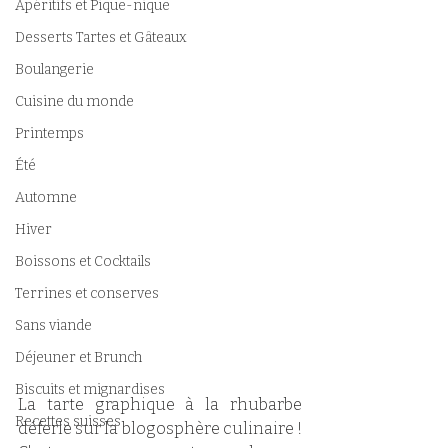
Apéritifs et Pique-nique
Desserts Tartes et Gâteaux
Boulangerie
Cuisine du monde
Printemps
Été
Automne
Hiver
Boissons et Cocktails
Terrines et conserves
Sans viande
Déjeuner et Brunch
Biscuits et mignardises
La tarte graphique à la rhubarbe 
Recettes suisses
déferle sur la blogosphère culinaire ! 