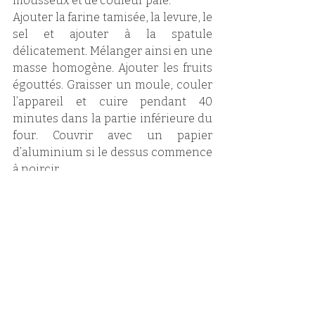
mousseux et de couleur pâle.
Ajouter la farine tamisée, la levure, le 
sel et ajouter à la spatule 
délicatement. Mélanger ainsi en une 
masse homogène. Ajouter les fruits 
égouttés. Graisser un moule, couler 
l’appareil et cuire pendant 40 
minutes dans la partie inférieure du 
four. Couvrir avec un papier 
d’aluminium si le dessus commence 
à noircir. 
A la sortie du four, attendre 10 
minutes puis démouler sur une 
grille. Servir froid saupoudré de 
sucre glace. 