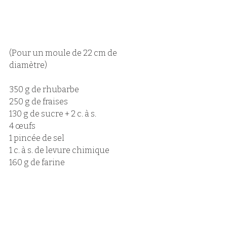
(Pour un moule de 22 cm de 
diamètre)
350 g de rhubarbe 
250 g de fraises
130 g de sucre + 2 c. à s.
4 œufs 
1 pincée de sel
1 c. à s. de levure chimique 
160 g de farine 