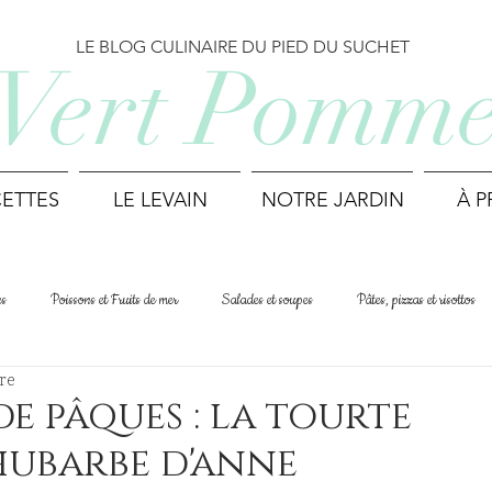
LE BLOG CULINAIRE DU PIED DU SUCHET
Vert Pomm
ETTES
LE LEVAIN
NOTRE JARDIN
À 
es
Poissons et Fruits de mer
Salades et soupes
Pâtes, pizzas et risottos
ure
Cuisine du monde
Printemps
Été
Automne
Hiver
de pâques : la tourte
hubarbe d'anne
Déjeuner et Brunch
Biscuits et mignardises
Recettes suisses