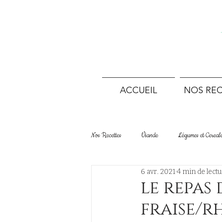
ACCUEIL
NOS REC
Nos Recettes
Viande
Légumes et Cereal
6 avr. 2021
4 min de lect
Desserts Tartes et Gâteaux
Boulangerie
le repas 
fraise/r
Terrines et conserves
Sans viande