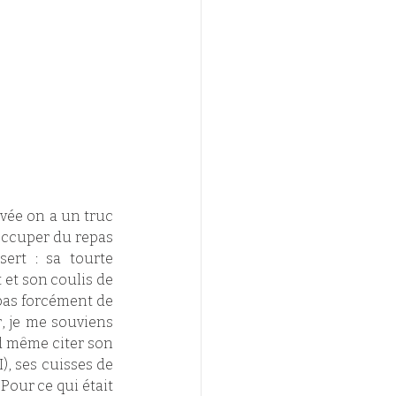
vée on a un truc 
occuper du repas 
ert : sa tourte 
et son coulis de 
pas forcément de 
, je me souviens 
d même citer son 
), ses cuisses de 
our ce qui était 