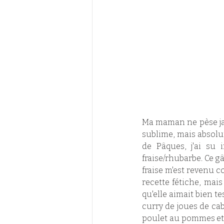
Ma maman ne pèse jama
sublime, mais absolum
de Pâques, j'ai su i
fraise/rhubarbe. Ce g
fraise m'est revenu 
recette fétiche, mai
qu'elle aimait bien t
curry de joues de cabi
poulet au pommes et à