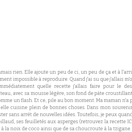
is rien. Elle ajoute un peu de ci, un peu de ça et à l'arri
ent impossible à reproduire. Quand j'ai su que j'allais m'
mmédiatement quelle recette j'allais faire pour le dess
âteau, avec sa mousse légère, son fond de pâte croustillant 
comme un flash. Et ce, pile au bon moment. Ma maman n'a 
s elle cuisine plein de bonnes choses. Dans mon souvenir
ester sans arrêt de nouvelles idées. Toutefois, je peux quan
llaud, ses feuilletés aux asperges (retrouvez la recette ICI
 la noix de coco ainsi que de sa choucroute à la tzigane. P