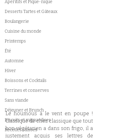
Apéritifs et Pique-nique
Desserts Tartes et Gâteaux
Boulangerie
Cuisine du monde
Printemps
Été
Automne
Hiver
Boissons et Cocktails
Terrines et conserves
Sans viande
Déjeuner et Brunch
Le houmous a le vent en poupe ! 
Biscuits et mignardises
Classique de chez classique que tout 
bon végétarien a dans son frigo, il a 
Recettes suisses
justement acquis ses lettres de 