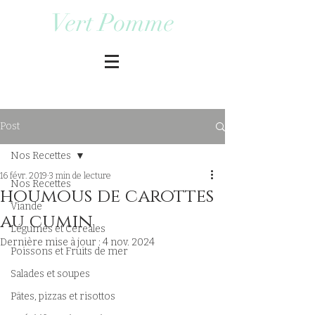
Vert Pomme
Post
Nos Recettes
16 févr. 2019
3 min de lecture
Nos Recettes
houmous de carottes
Viande
au cumin
Légumes et Cereales
Dernière mise à jour :
4 nov. 2024
Poissons et Fruits de mer
Salades et soupes
Pâtes, pizzas et risottos