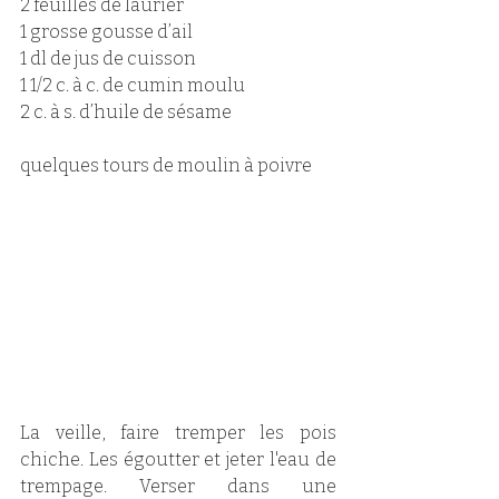
2 feuilles de laurier
1 grosse gousse d’ail 
1 dl de jus de cuisson 
1 1/2 c. à c. de cumin moulu
2 c. à s. d’huile de sésame
quelques tours de moulin à poivre
La veille, faire tremper les pois 
chiche. Les égoutter et jeter l'eau de 
trempage. Verser dans une 