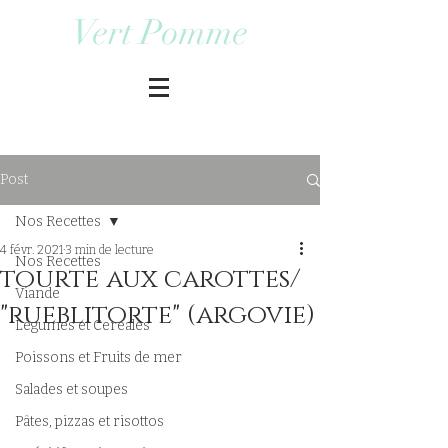
Vert Pomme
Post
Nos Recettes
4 févr. 2021
3 min de lecture
Nos Recettes
tourte aux carottes/
Viande
"rueblitorte" (argovie)
Légumes et Cereales
Poissons et Fruits de mer
Salades et soupes
Pâtes, pizzas et risottos