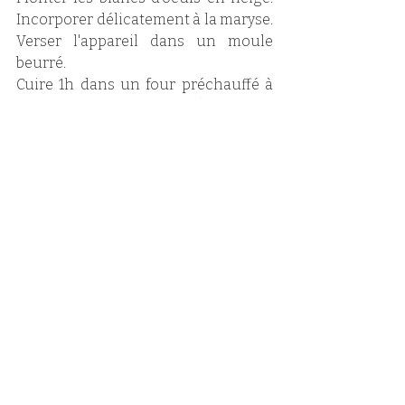
Incorporer délicatement à la maryse. 
Verser l'appareil dans un moule 
beurré. 
Cuire 1h dans un four préchauffé à 
180° chaleur tournante. À la sortie 
du four, badigeonnez de gelée de 
coings ou de confiture d'abricots. 
Laisser refroidir. 
Mélanger le sucre glace et 2 c. à s. de 
jus de citron. Lorsque le glaçage est 
bien homogène, verser sur le gâteau 
disposé sur un plat de service, 
secouer un peu pour qu'il coule sur 
les côtés. Décorer aussitôt avec les 
carottes en massepain. 