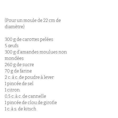
(Pour un moule de 22 cm de 
diamètre)
300 g de carottes pelées
5 œufs 
300 g d’amandes moulues non 
mondées
260 g de sucre 
70 g de farine 
2 c. à c. de poudre à lever 
1 pincée de sel
1 citron 
0,5 c. à c. de cannelle 
1 pincée de clou de girofle 
1 c. à s. de kitsch