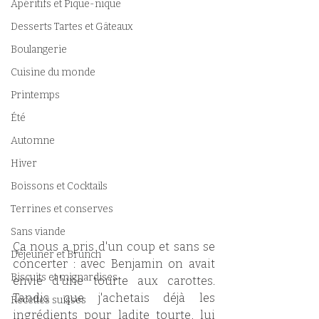
Apéritifs et Pique-nique
Desserts Tartes et Gâteaux
Boulangerie
Cuisine du monde
Printemps
Été
Automne
Hiver
Boissons et Cocktails
Terrines et conserves
Sans viande
Ça nous a pris d'un coup et sans se 
Déjeuner et Brunch
concerter : avec Benjamin on avait 
Biscuits et mignardises
envie d'une tourte aux carottes. 
Tandis que j'achetais déjà les 
Recettes suisses
ingrédients pour ladite tourte, lui 