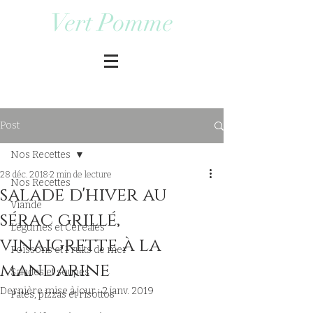
Vert Pomme
Post
Nos Recettes
28 déc. 2018
2 min de lecture
Nos Recettes
salade d'hiver au
Viande
sérac grillé,
Légumes et Cereales
vinaigrette à la
Poissons et Fruits de mer
mandarine
Salades et soupes
Dernière mise à jour :
2 janv. 2019
Pâtes, pizzas et risottos