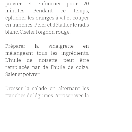
poivrer et enfourner pour 20 
minutes. Pendant ce temps, 
éplucher les oranges à vif et couper 
en tranches. Peler et détailler le radis 
blanc. Ciseler l'oignon rouge.
Préparer la vinaigrette en 
mélangeant tous les ingrédients. 
L'huile de noisette peut être 
remplacée par de l'huile de colza. 
Saler et poivrer.
Dresser la salade en alternant les 
tranches de légumes. Arroser avec la 
vinaigrette et répartir l'oignon 
rouge. Poêler les tranches de sérac 
quelques minutes d'un seul côté et 
répartir sur la salade. Servir aussitôt.