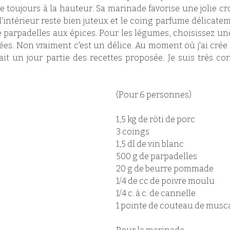
ve toujours à la hauteur. Sa marinade favorise une jolie cr
 l'intérieur reste bien juteux et le coing parfume délicatem
 parpadelles aux épices. Pour les légumes, choisissez une
ées. Non vraiment c'est un délice. Au moment où j'ai crée ce
ait un jour partie des recettes proposée. Je suis très cont
(Pour 6 personnes)
1,5 kg de rôti de porc 
3 coings 
1,5 dl de vin blanc
500 g de parpadelles
20 g de beurre pommade
1/4 de cc de poivre moulu
1/4 c. à c. de cannelle
1 pointe de couteau de musc