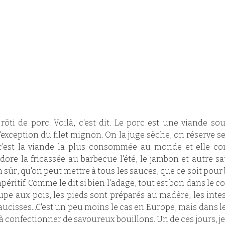
rôti de porc. Voilà, c'est dit. Le porc est une viande so
xception du filet mignon. On la juge sèche, on réserve ses
, c'est la viande la plus consommée au monde et elle c
adore la fricassée au barbecue l'été, le jambon et autre s
ien sûr, qu'on peut mettre à tous les sauces, que ce soit pour 
ritif. Comme le dit si bien l'adage, tout est bon dans le co
pe aux pois, les pieds sont préparés au madère, les intes
aucisses...C'est un peu moins le cas en Europe, mais dans le
 confectionner de savoureux bouillons. Un de ces jours, je 