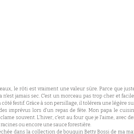
ux, le rôti est vraiment une valeur sûre. Parce que juste
 n'est jamais sec. C'est un morceau pas trop cher et facile 
té festif. Grâce à son persillage, il tolérera une légère su
s des imprévus lors d'un repas de fête. Mon papa le cuisin
clame souvent. L'hiver, c'est au four que je l'aime, avec des 
racines ou encore une sauce forestière. 
i pêchée dans la collection de bouquin Betty Bossi de ma mam