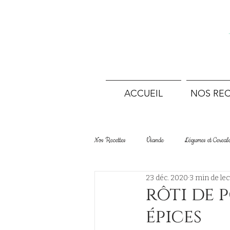
ACCUEIL
NOS REC
Nos Recettes
Viande
Légumes et Cereal
23 déc. 2020
3 min de lec
Desserts Tartes et Gâteaux
Boulangerie
rôti de 
épices
Terrines et conserves
Sans viande