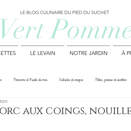
LE BLOG CULINAIRE DU PIED DU SUCHET
Vert Pomm
ETTES
LE LEVAIN
NOTRE JARDIN
À 
es
Poissons et Fruits de mer
Salades et soupes
Pâtes, pizzas et risottos
ture
Cuisine du monde
Printemps
Été
Automne
Hiver
porc aux coings, nouill
Déjeuner et Brunch
Biscuits et mignardises
Recettes suisses