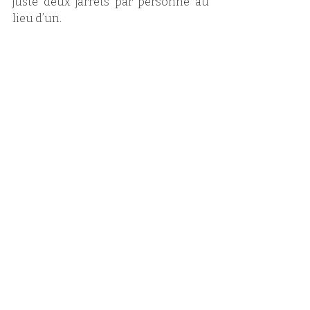
juste deux jarrets par personne au 
lieu d’un. 