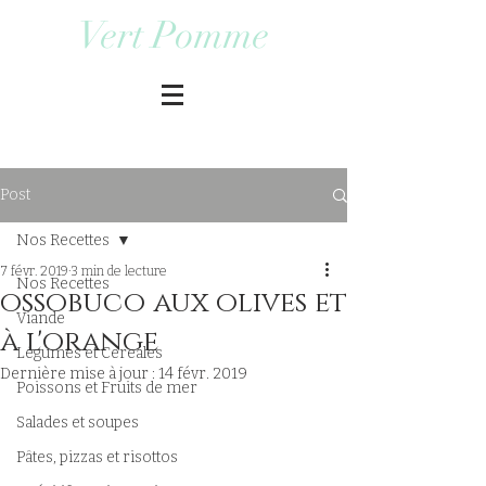
Vert Pomme
Post
Nos Recettes
7 févr. 2019
3 min de lecture
Nos Recettes
ossobuco aux olives et
Viande
à l'orange
Légumes et Cereales
Dernière mise à jour :
14 févr. 2019
Poissons et Fruits de mer
Salades et soupes
Pâtes, pizzas et risottos