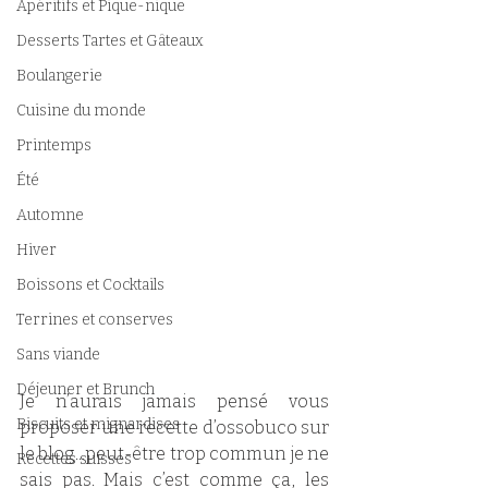
Apéritifs et Pique-nique
Desserts Tartes et Gâteaux
Boulangerie
Cuisine du monde
Printemps
Été
Automne
Hiver
Boissons et Cocktails
Terrines et conserves
Sans viande
Déjeuner et Brunch
Je n’aurais jamais pensé vous 
Biscuits et mignardises
proposer une recette d’ossobuco sur 
le blog...peut-être trop commun je ne 
Recettes suisses
sais pas. Mais c’est comme ça, les 