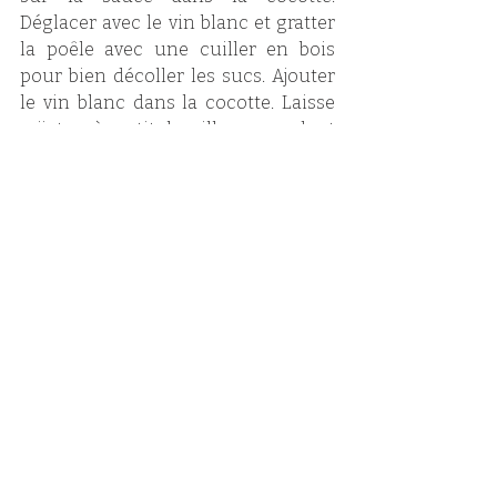
Déglacer avec le vin blanc et gratter 
la poêle avec une cuiller en bois 
pour bien décoller les sucs. Ajouter 
le vin blanc dans la cocotte. Laisse 
mijoter à petit bouillons pendant 
environ 2h. La viande doit facilement 
pouvoir se détacher de l’os et la 
sauce doit avoir bien réduit. Quinze 
minutes avant de servir, ajouter les 
olives ainsi que le zeste et le jus de 
l’orange. Bien mélanger. 
Servir avec une polenta bien 
crémeuse au parmesan.