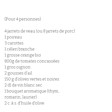
(Pour 4 personnes)
4 jarrets de veau (ou 8 jarrets de porc)
1 poireau
3 carottes 
1 céleri branche 
1 grosse orange bio
800g de tomates concassées 
1 gros oignon
2 gousses d’ail 
150 g d’olives vertes et noires
2 dl de vin blanc sec
1 bouquet aromatique (thym, 
romarin, laurier)
2 c. à s. d'huile d'olive