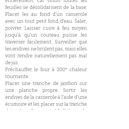
entièrement, car sinon toutes les 
feuilles se désolidarisent de la base. 
Placer les au fond d'un casserole 
avec un tout petit fond d'eau. Saler, 
poivrer. Laisser cuire à feu moyen 
jusqu'à qu'un couteau puisse les 
traverser facilement. Surveiller que 
les endives ne brûlent pas, mais elles 
vont rendre naturellement pas mal 
de jus. 
Préchauffer le four à 200° chaleur 
tournante.
Placer une tranche de jambon sur 
une planche propre. Sortir les 
endives de la casserole à l'aide d'une 
écumoire et les placer sur la tranche 
de jambon. Conserver 1,5 dl de jus de 
cuisson des endives. Disposer les 
endives côte à côte dans un plat. 