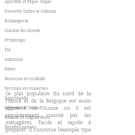
Apéritifs et Pique-nique
Desserts Tartes et Gâteaux
Boulangerie
Cuisine du monde
Printemps
Été
Automne
Hiver
Boissons et Cocktails
Terrines et conserves
Ce plat populaire du nord de la 
Sans viande
France et de la Belgique est aussi 
Déjeuner et Brunch
apprécié en Suisse où il est 
régulièrement cuisiné par les 
Biscuits et mignardises
ménagères. Facile et rapide à 
Recettes suisses
préparer, il constitue l'exemple type 