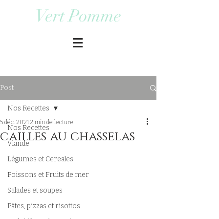
Vert Pomme
Post
Nos Recettes
5 déc. 2021
2 min de lecture
Nos Recettes
cailles au chasselas
Viande
Légumes et Cereales
Poissons et Fruits de mer
Salades et soupes
Pâtes, pizzas et risottos