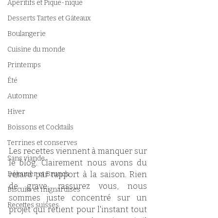
Apéritifs et Pique-nique
Desserts Tartes et Gâteaux
Boulangerie
Cuisine du monde
Printemps
Été
Automne
Hiver
Boissons et Cocktails
Terrines et conserves
Les recettes viennent à manquer sur 
Sans viande
le blog. Clairement nous avons du 
Déjeuner et Brunch
retard par rapport à la saison. Rien 
de grave, rassurez vous, nous 
Biscuits et mignardises
sommes juste concentré sur un 
Recettes suisses
projet qui retient pour l'instant tout 