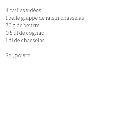
4 cailles vidées
1 belle grappe de raisin chasselas 
70 g de beurre 
0,5 dl de cognac 
1 dl de chasselas 
Sel, poivre 