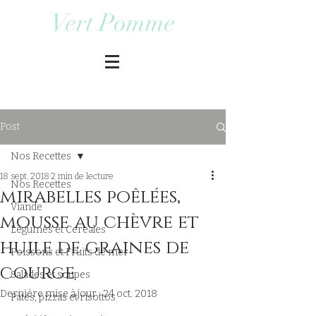
Vert Pomme
Post
Nos Recettes
18 sept. 2018
2 min de lecture
Nos Recettes
mirabelles poêlées,
Viande
mousse au chèvre et
Légumes et Cereales
huile de graines de
Poissons et Fruits de mer
courge
Salades et soupes
Dernière mise à jour :
24 oct. 2018
Pâtes, pizzas et risottos