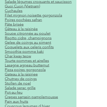
Salade légumes croquants et saucisson
Guoi Cuon (Vietnam)
Cuchaules
Filet mignon noisette gorgonzola
Poires pochées safran
​Pâte brisée
​Gâteau à la raisinée
Soupe citronnée au poulet
Risotto cidre, champignons
Gelee de coings au piment
Coquelets aux celeris confits
Smoothie pomme kaki
Char kway teow
Tourte pommes et airelles
Lasagne agneau butternut
Pizza poires gorgonzola
​Gateau à la raisinee
Chutney de coings
Stollen de noel
Salade serac grille
Pot-au-feu
Crepes sarrasin pamplemousse
Pain aux fruits
Couscous legumes d hiver