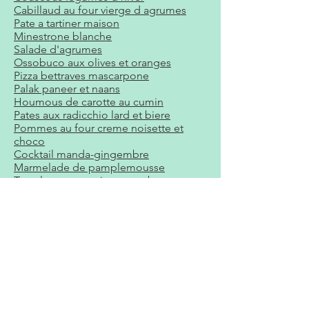
Cabillaud au four vierge d agrumes
Pate a tartiner maison
Minestrone blanche
Salade d'agrumes
Ossobuco aux olives et oranges
Pizza bettraves mascarpone
Palak paneer et naans
Houmous de carotte au cumin
Pates aux radicchio lard et biere
Pommes au four creme noisette et
choco
Cocktail manda-gingembre
Marmelade de pamplemousse
Tarte legumes racines cote bettes
Gateau chocolat bettrave
Pollo con pina
Brioche roulee au marron
Risotto chevre roquette tomate sechee
Pesto beurre ail ours