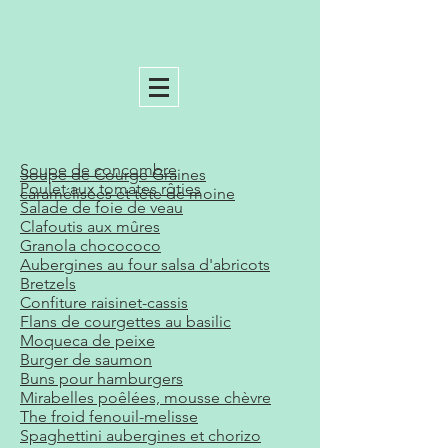
Vert Pomme
Soupe de concombre
Soupe de Courge Graines
Poulet aux tomates rôties
caramélisées et tête de moine
Salade de foie de veau
Clafoutis aux mûres
Granola chocococo
Aubergines au four salsa d'abricots
Bretzels
Confiture raisinet-cassis
Flans de courgettes au basilic
Moqueca de peixe
Burger de saumon
Buns pour hamburgers
Mirabelles poêlées, mousse chèvre
The froid fenouil-melisse
Spaghettini aubergines et chorizo