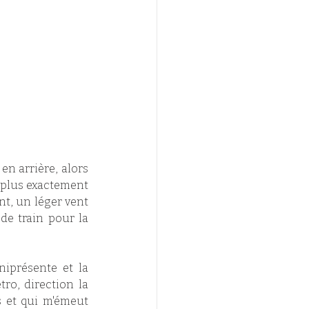
n arrière, alors 
 plus exactement 
t, un léger vent 
e train pour la 
iprésente et la 
ro, direction la 
 et qui m'émeut 