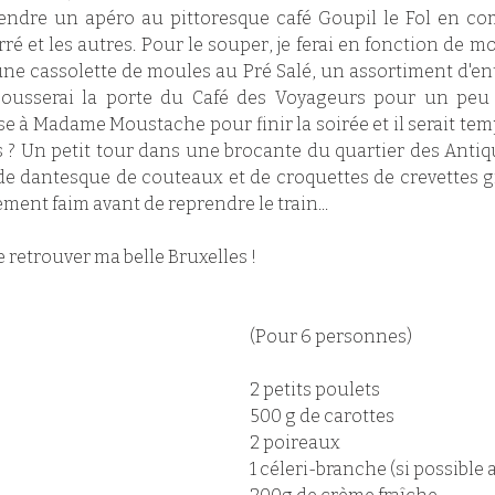
endre un apéro au pittoresque café Goupil le Fol en com
rré et les autres. Pour le souper, je ferai en fonction de m
e cassolette de moules au Pré Salé, un assortiment d'entr
 pousserai la porte du Café des Voyageurs pour un peu p
 à Madame Moustache pour finir la soirée et il serait temps
 ? Un petit tour dans une brocante du quartier des Antiqu
 dantesque de couteaux et de croquettes de crevettes gri
ement faim avant de reprendre le train...
e retrouver ma belle Bruxelles !
(Pour 6 personnes)
2 petits poulets
500 g de carottes
2 poireaux
1 céleri-branche (si possible a