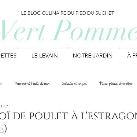
LE BLOG CULINAIRE DU PIED DU SUCHET
Vert Pomm
ETTES
LE LEVAIN
NOTRE JARDIN
À 
es
Poissons et Fruits de mer
Salades et soupes
Pâtes, pizzas et risottos
ture
Cuisine du monde
Printemps
Été
Automne
Hiver
ï de poulet à l'estrago
e)
Déjeuner et Brunch
Biscuits et mignardises
Recettes suisses