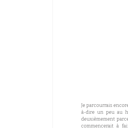
Je parcourrais encore
à-dire un peu au ha
deuxièmement parce q
commencerait à fair