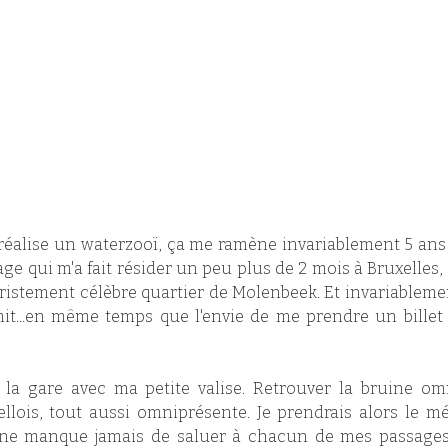
réalise un waterzooï, ça me ramène invariablement 5 ans e
tage qui m'a fait résider un peu plus de 2 mois à Bruxelles,
ristement célèbre quartier de Molenbeek. Et invariablemen
it...en même temps que l'envie de me prendre un billet d
 la gare avec ma petite valise. Retrouver la bruine omn
llois, tout aussi omniprésente. Je prendrais alors le mét
 ne manque jamais de saluer à chacun de mes passages