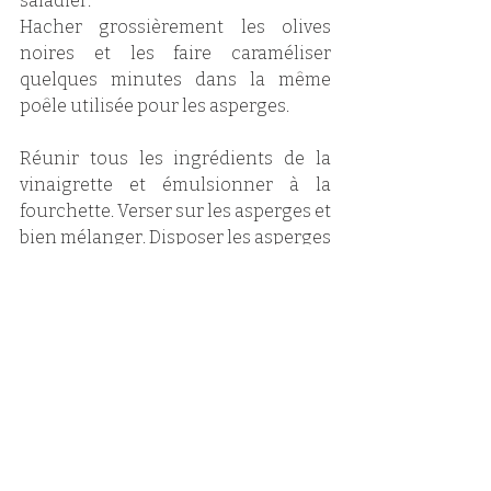
saladier.
Hacher grossièrement les olives 
noires et les faire caraméliser 
quelques minutes dans la même 
poêle utilisée pour les asperges.
Réunir tous les ingrédients de la 
vinaigrette et émulsionner à la 
fourchette. Verser sur les asperges et 
bien mélanger. Disposer les asperges 
sur une assiette, saupoudrer d'olive 
noir, de copeaux de pecorino et 
servir aussitôt. 