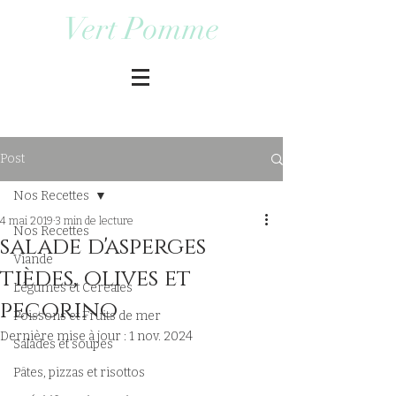
Vert Pomme
Post
Nos Recettes
4 mai 2019
3 min de lecture
Nos Recettes
salade d'asperges
Viande
tièdes, olives et
Légumes et Cereales
pecorino
Poissons et Fruits de mer
Dernière mise à jour :
1 nov. 2024
Salades et soupes
Pâtes, pizzas et risottos