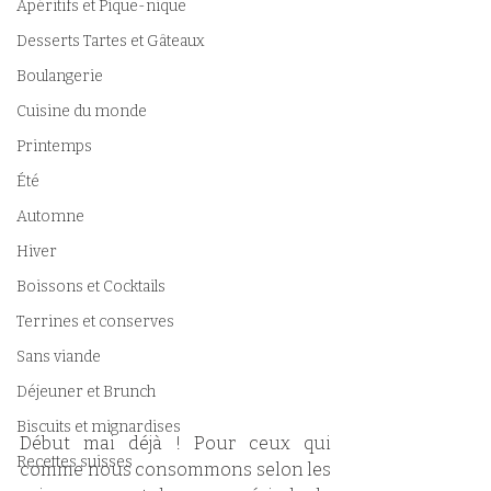
Apéritifs et Pique-nique
Desserts Tartes et Gâteaux
Boulangerie
Cuisine du monde
Printemps
Été
Automne
Hiver
Boissons et Cocktails
Terrines et conserves
Sans viande
Déjeuner et Brunch
Biscuits et mignardises
Début mai déjà ! Pour ceux qui 
Recettes suisses
comme nous consommons selon les 