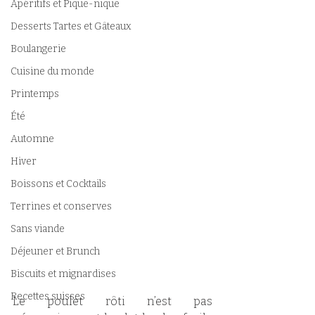
Apéritifs et Pique-nique
Desserts Tartes et Gâteaux
Boulangerie
Cuisine du monde
Printemps
Été
Automne
Hiver
Boissons et Cocktails
Terrines et conserves
Sans viande
Déjeuner et Brunch
Biscuits et mignardises
Recettes suisses
Le poulet rôti n’est pas 