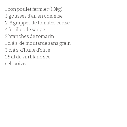
1 bon poulet fermier (1.3kg)
5 gousses d'ail en chemise
2-3 grappes de tomates cerise
4 feuilles de sauge
2 branches de romarin
1 c. à s. de moutarde sans grain
3 c. à s. d'huile d'olive
1.5 dl de vin blanc sec
sel, poivre