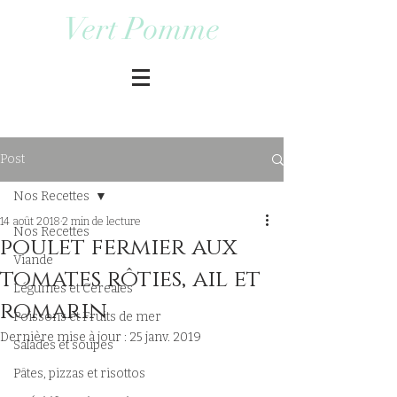
Vert Pomme
Post
Nos Recettes
14 août 2018
2 min de lecture
Nos Recettes
poulet fermier aux
Viande
tomates rôties, ail et
Légumes et Cereales
romarin
Poissons et Fruits de mer
Dernière mise à jour :
25 janv. 2019
Salades et soupes
Pâtes, pizzas et risottos