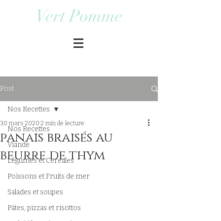
Vert Pomme
Post
Nos Recettes
30 mars 2020
2 min de lecture
Nos Recettes
panais braisés au
Viande
beurre de thym
Légumes et Cereales
Poissons et Fruits de mer
Salades et soupes
Pâtes, pizzas et risottos