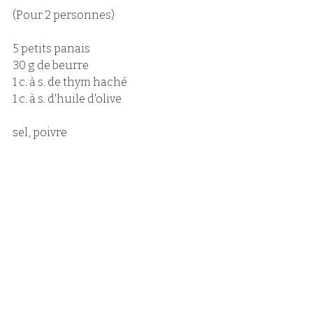
(Pour 2 personnes)
5 petits panais
30 g de beurre
1 c. à s. de thym haché
1 c. à s. d'huile d'olive
sel, poivre