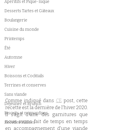
Apéritifs et Pique-nique
Desserts Tartes et Gâteaux
Boulangerie
Cuisine du monde
Printemps
Été
Automne
Hiver
Boissons et Cocktails
Terrines et conserves
Sans viande
Comme indiqué dans 
CE
 post, cette 
Déjeuner et Brunch
recette est la dernière de l'hiver 2020. 
Biscuits et mignardises
Il s'agit d'une des garnitures que 
nous avons fait de temps en temps 
Recettes suisses
en accompagnement d'une viande 