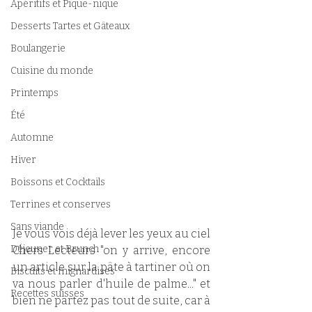
Apéritifs et Pique-nique
Desserts Tartes et Gâteaux
Boulangerie
Cuisine du monde
Printemps
Été
Automne
Hiver
Boissons et Cocktails
Terrines et conserves
Sans viande
Je vous vois déjà lever les yeux au ciel 
Déjeuner et Brunch
Chers Lecteurs "on y arrive, encore 
un article sur la pâte à tartiner où on 
Biscuits et mignardises
va nous parler d'huile de palme..." et 
Recettes suisses
bien ne partez pas tout de suite, car à 