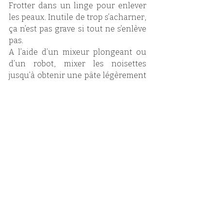
Frotter dans un linge pour enlever 
les peaux. Inutile de trop s’acharner, 
ça n’est pas grave si tout ne s’enlève 
pas.
A l’aide d’un mixeur plongeant ou 
d’un robot, mixer les noisettes 
jusqu’à obtenir une pâte légèrement 
huileuse. 
Faire fondre doucement le chocolat 
avec l’huile de noisette . Ajouter le 
chocolat fondu et la mélasse à la 
pâte de noisette et remixer pour 
obtenir un mélange homogène. 
Débarrasser dans un cul de poule.
Ajouter le lait en poudre, le cacao et 
la pincée de sel et mélanger à la 
spatule. 
Verser dans un pot propre. La 
consistance de la pâte paraît assez 