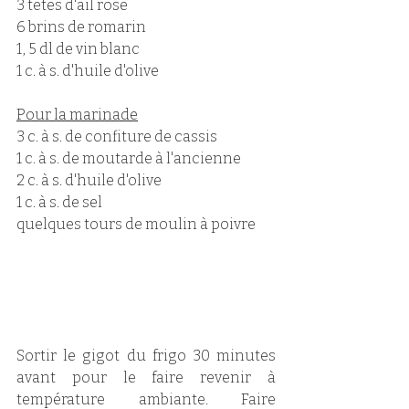
3 têtes d'ail rose
6 brins de romarin
1, 5 dl de vin blanc
1 c. à s. d'huile d'olive
Pour la marinade
3 c. à s. de confiture de cassis
1 c. à s. de moutarde à l'ancienne
2 c. à s. d'huile d'olive
1 c. à s. de sel
quelques tours de moulin à poivre
Sortir le gigot du frigo 30 minutes 
avant pour le faire revenir à 
température ambiante. Faire 