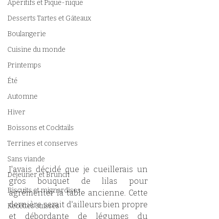
Apéritifs et Pique-nique
Desserts Tartes et Gâteaux
Boulangerie
Cuisine du monde
Printemps
Été
Automne
Hiver
Boissons et Cocktails
Terrines et conserves
Sans viande
J'avais décidé que je cueillerais un 
Déjeuner et Brunch
gros bouquet de lilas pour 
Biscuits et mignardises
agrémenter la table ancienne. Cette 
dernière serait d'ailleurs bien propre 
Recettes suisses
et débordante de légumes du 