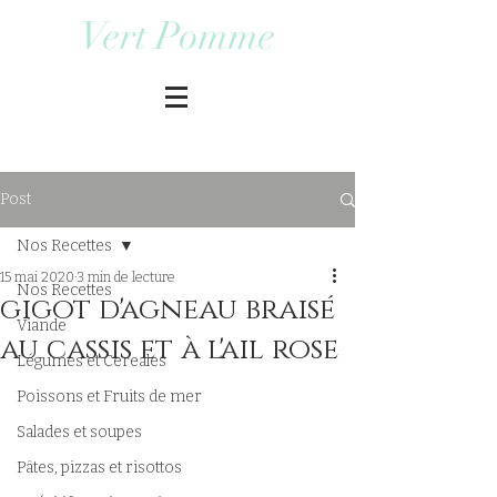
Vert Pomme
Post
Nos Recettes
15 mai 2020
3 min de lecture
Nos Recettes
gigot d'agneau braisé
Viande
au cassis et à l'ail rose
Légumes et Cereales
Poissons et Fruits de mer
Salades et soupes
Pâtes, pizzas et risottos