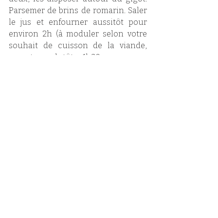
Parsemer de brins de romarin. Saler 
le jus et enfourner aussitôt pour 
environ 2h (à moduler selon votre 
souhait de cuisson de la viande, 
comptez plutôt 1h30 pour un 
agneau rosé). Laisser le couvercle 
ouvert les 20 premières minutes, 
puis fermer. Arroser régulièrement 
avec son jus. Si vous souhaitez vous 
servir d'une sonde de température, 
pour un agneau rosé, il faudra que la 
température à coeur atteigne 60 
degrés à coeur. Servir avec une demi 
tête d'ail confite par convives, des 
flageolet ou des quartiers de 
pommes de terre rôtis et des 
légumes de saison.