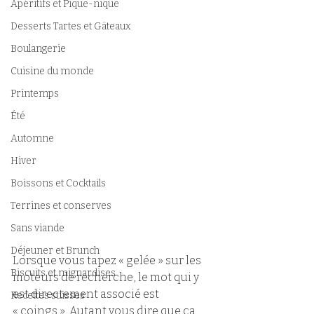
Apéritifs et Pique-nique
Desserts Tartes et Gâteaux
Boulangerie
Cuisine du monde
Printemps
Été
Automne
Hiver
Boissons et Cocktails
Terrines et conserves
Sans viande
Déjeuner et Brunch
Lorsque vous tapez « gelée » sur les 
Biscuits et mignardises
moteurs de recherche, le mot qui y 
est directement associé est 
Recettes suisses
« coings ». Autant vous dire que ça 