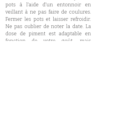
pots à l'aide d'un entonnoir en 
veillant à ne pas faire de coulures. 
Fermer les pots et laisser refroidir. 
Ne pas oublier de noter la date. La 
dose de piment est adaptable en 
fonction de votre goût, mais 
n'oubliez pas que le piment fendu est 
extrêmement piquant donc goûtez 
régulièrement le jus et retirer le 
piment si besoin sinon la gelée 
risque d'être immangeable. Vous 
pouvez aussi placer des piments 
entiers dans les pots, mais du coup, 
le goût du piment sera surtout 
concentré au centre.