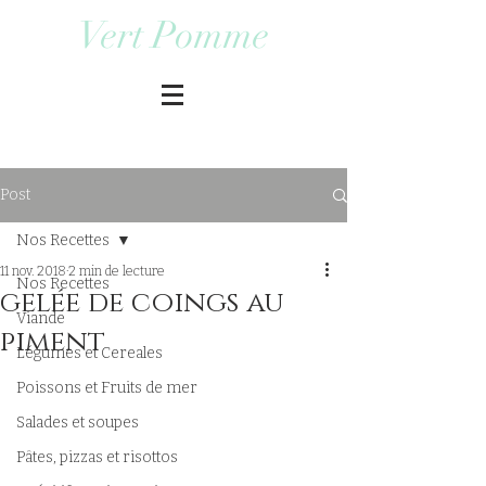
Vert Pomme
Post
Nos Recettes
11 nov. 2018
2 min de lecture
Nos Recettes
gelée de coings au
Viande
piment
Légumes et Cereales
Poissons et Fruits de mer
Salades et soupes
Pâtes, pizzas et risottos