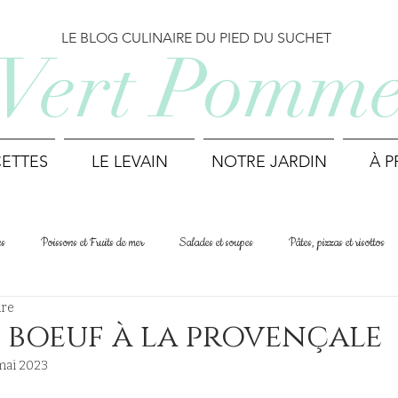
LE BLOG CULINAIRE DU PIED DU SUCHET
Vert Pomm
ETTES
LE LEVAIN
NOTRE JARDIN
À 
es
Poissons et Fruits de mer
Salades et soupes
Pâtes, pizzas et risottos
ure
Cuisine du monde
Printemps
Été
Automne
Hiver
 boeuf à la provençale
mai 2023
Déjeuner et Brunch
Biscuits et mignardises
Recettes suisses