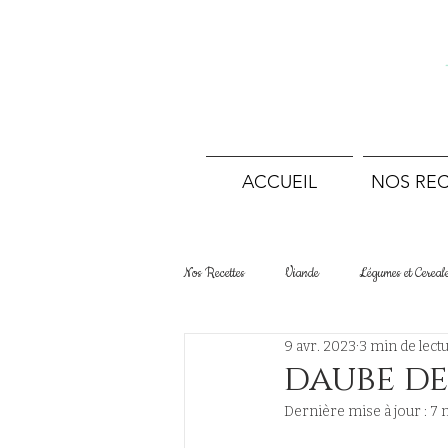
ACCUEIL
NOS REC
Nos Recettes
Viande
Légumes et Cereal
9 avr. 2023
3 min de lect
Desserts Tartes et Gâteaux
Boulangerie
daube de
Dernière mise à jour :
7 
Terrines et conserves
Sans viande