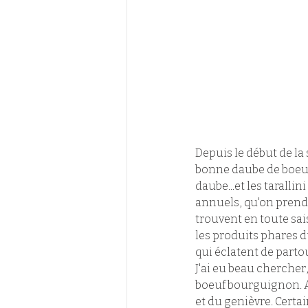
Depuis le début de la
bonne daube de boeuf. 
daube...et les taralli
annuels, qu'on prend p
trouvent en toute sai
les produits phares d
qui éclatent de partou
J'ai eu beau chercher
boeuf bourguignon. Au
et du genièvre. Certai