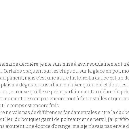
 semaine dernière, je me suis mise à avoir soudainement trè
Certains craquent sur les chips ou sur la glace en pot, moi 
ni au piment, mais c'est une autre histoire. La daube est un de
laisir à déguster aussi bien en hiver qu'en été et dont les 
son. Je trouve qu'elle se prête parfaitement au début du pr
u moment ne sont pas encore tout à fait installés et que, ma
t, le temps est encore frais. 
, je ne vois pas de différences fondamentales entre la daube
 lieu du bouquet garni de poireaux et de persil, j'ai préfér
ns ajoutent une écorce d'orange, mais je n'avais pas envie d