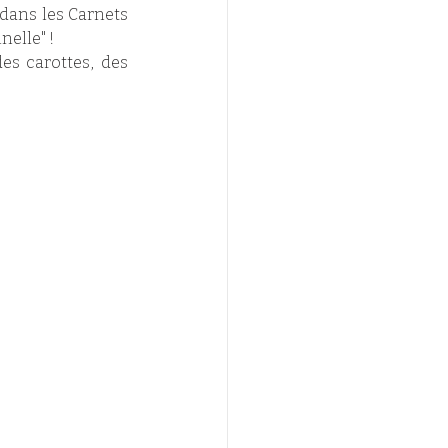
ans les Carnets 
nelle" !
s carottes, des 