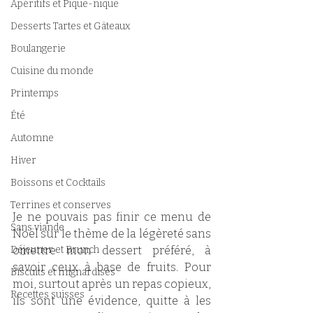
Apéritifs et Pique-nique
Desserts Tartes et Gâteaux
Boulangerie
Cuisine du monde
Printemps
Été
Automne
Hiver
Boissons et Cocktails
Terrines et conserves
Je ne pouvais pas finir ce menu de 
Sans viande
Noël sur le thème de la légèreté sans 
Déjeuner et Brunch
omettre mon dessert préféré, à 
savoir ceux à base de fruits. Pour 
Biscuits et mignardises
moi, surtout après un repas copieux, 
Recettes suisses
ils sont une évidence, quitte à les 