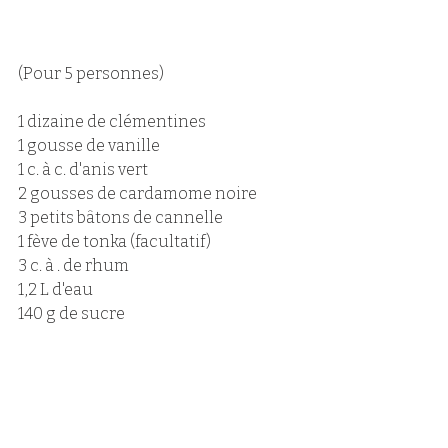
(Pour 5 personnes)
1 dizaine de clémentines
1 gousse de vanille
1 c. à c. d'anis vert
2 gousses de cardamome noire
3 petits bâtons de cannelle
1 fève de tonka (facultatif)
3 c. à . de rhum
1,2 L d'eau
140 g de sucre