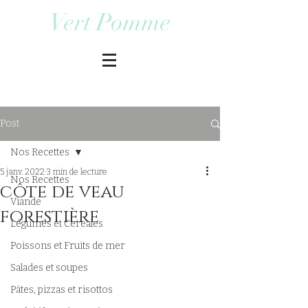
Vert Pomme
Post
Nos Recettes
5 janv. 2022
3 min de lecture
Nos Recettes
côte de veau
Viande
forestière
Légumes et Cereales
Poissons et Fruits de mer
Salades et soupes
Pâtes, pizzas et risottos