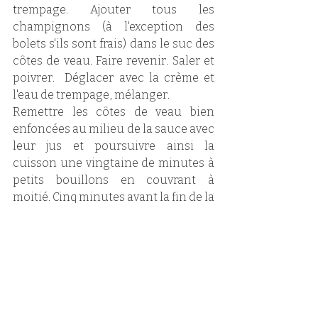
trempage. Ajouter tous les 
champignons (à l'exception des 
bolets s'ils sont frais) dans le suc des 
côtes de veau. Faire revenir. Saler et 
poivrer.  Déglacer avec la crème et 
l'eau de trempage, mélanger. 
Remettre les côtes de veau bien 
enfoncées au milieu de la sauce avec 
leur jus et poursuivre ainsi la 
cuisson une vingtaine de minutes à 
petits bouillons en couvrant à 
moitié. Cinq minutes avant la fin de la 
cuisson, rajouter les morceaux de 
bolets. Rallonger d'un peu d'eau si la 
sauce réduit trop rapidement.
Découper les côtes en bandes 
épaisses en suivant l'os. Servir 
aussitôt nappées de sauce avec des 