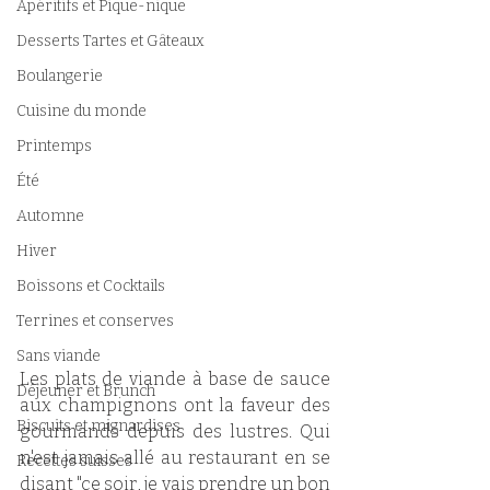
Apéritifs et Pique-nique
Desserts Tartes et Gâteaux
Boulangerie
Cuisine du monde
Printemps
Été
Automne
Hiver
Boissons et Cocktails
Terrines et conserves
Sans viande
Les plats de viande à base de sauce 
Déjeuner et Brunch
aux champignons ont la faveur des 
Biscuits et mignardises
gourmands depuis des lustres. Qui 
n'est jamais allé au restaurant en se 
Recettes suisses
disant "ce soir, je vais prendre un bon 