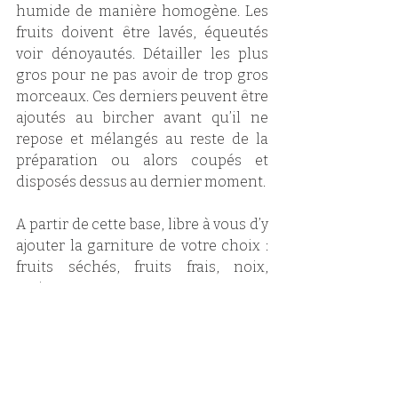
humide de manière homogène. Les 
fruits doivent être lavés, équeutés 
voir dénoyautés. Détailler les plus 
gros pour ne pas avoir de trop gros 
morceaux. Ces derniers peuvent être 
ajoutés au bircher avant qu’il ne 
repose et mélangés au reste de la 
préparation ou alors coupés et 
disposés dessus au dernier moment. 
A partir de cette base, libre à vous d’y 
ajouter la garniture de votre choix : 
fruits séchés, fruits frais, noix, 
graines ou autre. Renoncer aux 
fruits acides comme l’ananas ou le 
kiwi, car ils font trancher le lait et 
donneraient un goût amer au 
bircher. 