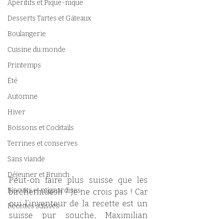
Apéritifs et Pique-nique
Desserts Tartes et Gâteaux
Boulangerie
Cuisine du monde
Printemps
Été
Automne
Hiver
Boissons et Cocktails
Terrines et conserves
Sans viande
Déjeuner et Brunch
Peut-on faire plus suisse que les 
Biscuits et mignardises
birchermüesli ? Je ne crois pas ! Car 
oui l’inventeur de la recette est un 
Recettes suisses
suisse pur souche, Maximilian 