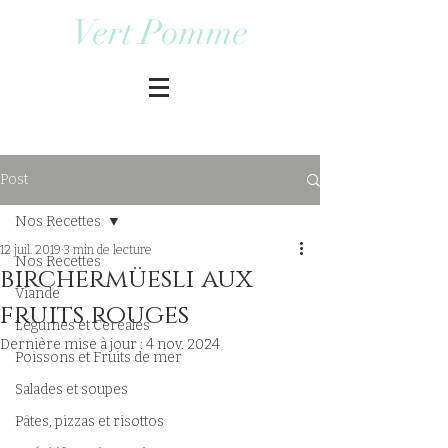
Vert Pomme
Post
Nos Recettes
12 juil. 2019
3 min de lecture
Nos Recettes
birchermüesli aux
Viande
fruits rouges
Légumes et Cereales
Dernière mise à jour :
4 nov. 2024
Poissons et Fruits de mer
Salades et soupes
Pâtes, pizzas et risottos